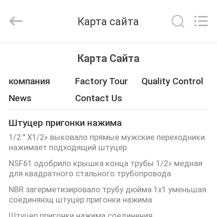
Taizhou
JinQuan
Copper
Карта сайта
Co.,
Ltd..
All
Rights
Reserved.
ДОМ
Карта Сайта
ПРОДУКТЫ
компания
Factory Tour
Quality Control
News
Contact Us
О
Штуцер пригонки нажима
НАС
1/2 '' X1/2» выковало прямые мужские переходники
нажимает подходящий штуцер
ПУТЕШЕСТВИЕ
NSF61 одобрило крышка конца трубы 1/2» медная
для квадратного стального трубопровода
ФАБРИКИ
NBR загерметизировало трубу дюйма 1x1 уменьшая
соединяющ штуцер пригонки нажима
ПРОВЕРКА
Штуцер пригонки нажима соединения