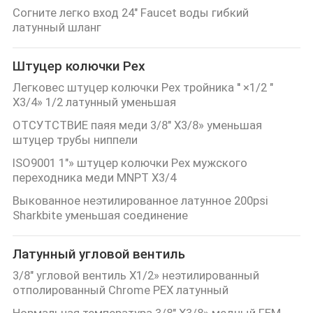
Согните легко вход 24" Faucet воды гибкий
латунный шланг
Штуцер колючки Pex
Легковес штуцер колючки Pex тройника '' ×1/2 "
X3/4» 1/2 латунный уменьшая
ОТСУТСТВИЕ паяя меди 3/8" X3/8» уменьшая
штуцер трубы ниппели
ISO9001 1"» штуцер колючки Pex мужского
переходника меди MNPT X3/4
Выкованное неэтилированное латунное 200psi
Sharkbite уменьшая соединение
Латунный угловой вентиль
3/8" угловой вентиль X1/2» неэтилированный
отполированный Chrome PEX латунный
Нормальная температура 3/8" X3/8» медный FEM