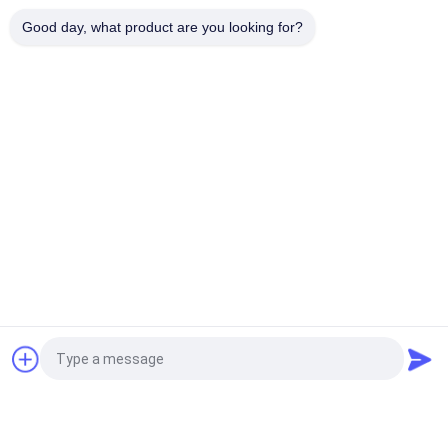
Good day, what product are you looking for?
Штуцер пригонки нажима
200psi 5 лет приспособленный нажим
неэтилированное латунное 1/2» паяющ штуцеры
Неэтилированный шариковый клапан
Масло воды шариковые клапаны FIP отсутствие
утечки 1-1/4» латунные
Латунный клапан стопа
Клапан стопа среднего давления неэтилированный
NSF61 AB1953 FEM латунный
Запрос Цитировать
Гибкий латунный шланг
EN1254-6 стандарт 3/4" X3/4» FIP 24" гибкий
латунный шланг