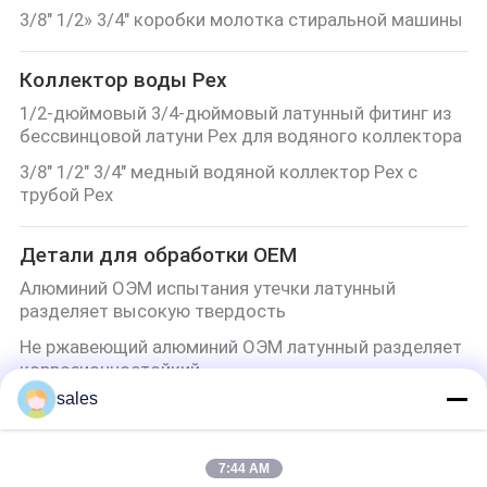
3/8" 1/2» 3/4" коробки молотка стиральной машины
Коллектор воды Pex
1/2-дюймовый 3/4-дюймовый латунный фитинг из
бессвинцовой латуни Pex для водяного коллектора
3/8" 1/2" 3/4" медный водяной коллектор Pex с
трубой Pex
Детали для обработки OEM
Алюминий ОЭМ испытания утечки латунный
разделяет высокую твердость
Не ржавеющий алюминий ОЭМ латунный разделяет
коррозионностойкий
sales
Анти- латунь ОЭМ корозии подвергая механической
обработке разделяет загрязнение свободное
Не увядая латунь ОЭМ подвергая механической
7:44 AM
обработке части загрязнения свободно