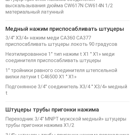
КАЧЕСТВА
выскальзывания дюйма CW617N CW614N 1/2
материальный латунный
СВЯЖИТЕСЬ
Медный нажим приспосабливать штуцеры
МЫ
3/4" X3/4» нажим меди CA360 CA377
приспосабливать штуцеры локоть 90 градусов
НОВОСТИ
Неэтилированное 1" тип нажим t X1 '' X1» меди
соединителя приспосабливать штуцеры
1" тройники равного соединителя штепсельной
СПРОСИТЕ
вилки латуни t C46500 X1 '' X1»
ЦИТАТУ
Подгонянное 3/4" соединитель X3/4 '' X3/4» медный
t
КАРТА
Штуцеры трубы пригонки нажима
САЙТА
Переходник 3/4" MNPT мужской медный» штуцеры
трубы пригонки нажима X1/2
PRIVACY
3/4"» штуцеры трубы пригонки нажима переходника